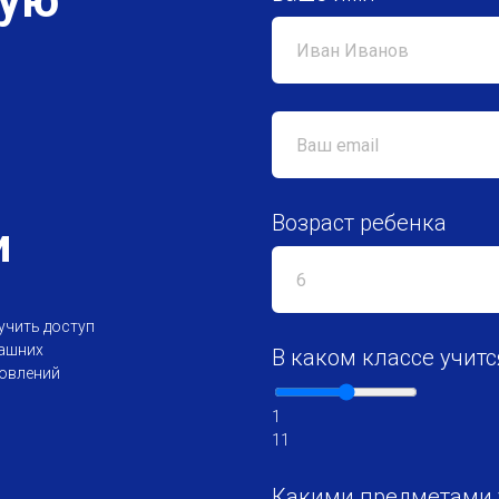
кую
е
Возраст ребенка
и
учить доступ
машних
В каком классе учитс
новлений
1
11
Какими предметами 