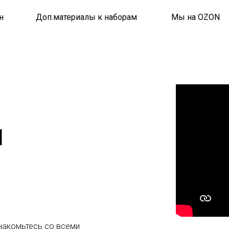
н
Доп.материалы к наборам
Мы на OZON
я
знакомьтесь со всеми