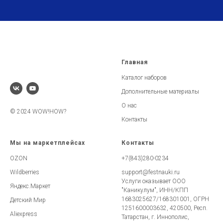
Главная
Каталог наборов
Дополнительные материалы
О нас
© 2024 WOW!HOW?
Контакты
Мы на маркетплейсах
Контакты
OZON
+7(843)280-0234
Wildberries
support@festnauki.ru
Услуги оказывает ООО
Яндекс.Маркет
"Каникулум", ИНН/КПП
1683025627/168301001, ОГРН
Детский Мир
1251600003632, 420500, Респ.
Aliexpress
Татарстан, г. Иннополис,