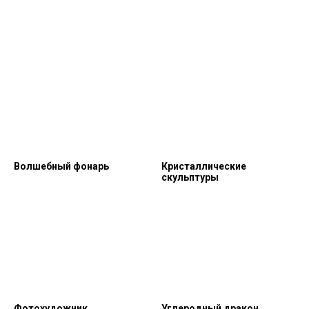
Волшебный фонарь
Кристаллические
скульптуры
Фотохудожник
Углеродный дракон